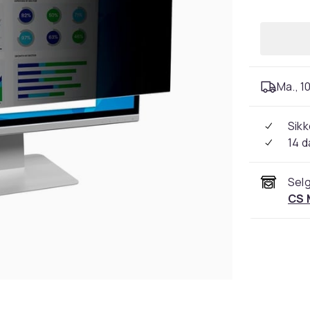
Ma., 10
Sikk
14 d
Selg
CS