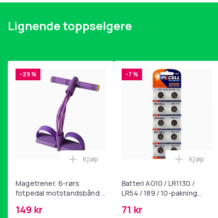
Lignende toppselgere
-29 %
-7 %
Kjøp
Kjøp
Legg Magetrener, 6-rørs fotpedal mot
Legg Bat
Magetrener, 6-rørs
Batteri AG10 / LR1130 /
fotpedal motstandsbånd -
LR54 / 189 / 10-pakning
mage- og kjernetrening,
PKcell
149 kr
71 kr
yoga og