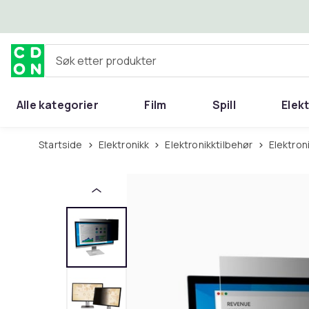
Hopp til hovedinnhold
Søk etter produkter
Alle kategorier
Film
Spill
Elek
Startside
Elektronikk
Elektronikktilbehør
Elektron