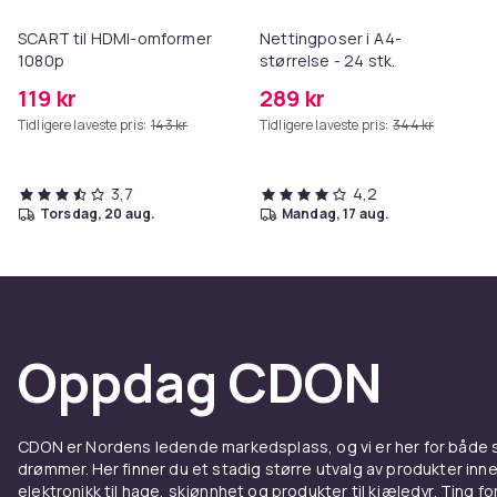
SCART til HDMI-omformer
Nettingposer i A4-
1080p
størrelse - 24 stk.
119 kr
289 kr
Tidligere laveste pris:
143 kr
Tidligere laveste pris:
344 kr
3,7
4,2
torsdag, 20 aug.
mandag, 17 aug.
Oppdag CDON
CDON er Nordens ledende markedsplass, og vi er her for både
drømmer. Her finner du et stadig større utvalg av produkter inne
elektronikk til hage, skjønnhet og produkter til kjæledyr. Ting for 