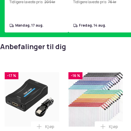
Tidligere laveste pris:
209 kr
Tidligere laveste pris:
76 kr
hjemmegymnastikk Purple
mandag, 17 aug.
fredag, 14 aug.
Anbefalinger til dig
-17 %
-16 %
Kjøp
Kjøp
Legg SCART til HDMI-omformer 1080p i 
Legg Netti