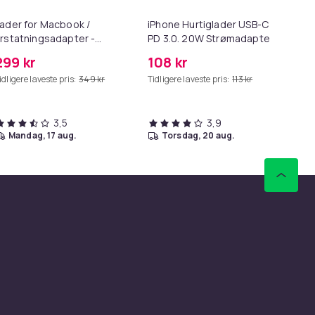
To
ader for Macbook /
iPhone Hurtiglader USB-C
To
rstatningsadapter -
PD 3.0. 20W Strømadapter
- 
agSafe Gen 2 - 45W
+ Kabel
299 kr
108 kr
29
idligere laveste pris:
349 kr
Tidligere laveste pris:
113 kr
3,5
3,9
mandag, 17 aug.
torsdag, 20 aug.