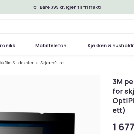
Bare 399 kr. igjen til fri frakt!
tronikk
Mobiltelefoni
Kjøkken & hushold
ikkfilm & -deksler
Skjermfiltre
3M per
for sk
OptiPl
ett)
1 677