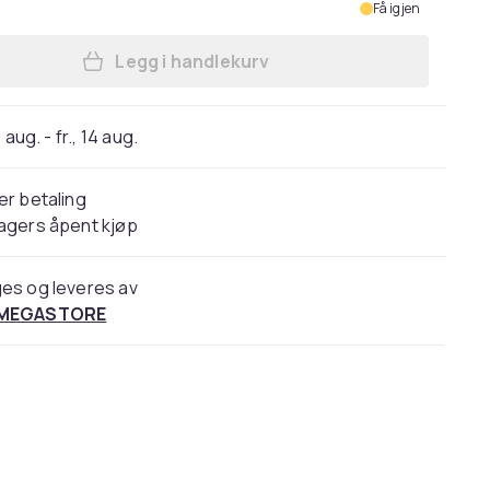
Få igjen
Legg i handlekurv
Legg 3M personvernfilter - Personvern
 aug. - fr., 14 aug.
er betaling
agers åpent kjøp
es og leveres av
 MEGASTORE