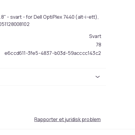
" - svart - for Dell OptiPlex 7440 (alt-i-ett),
 0051128008102
Svart
78
e6ccd611-3fe5-4837-b03d-59acccc143c2
Rapporter et juridisk problem