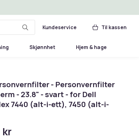
Kundeservice
Til kassen
ning
Skjønnhet
Hjem & hage
sonvernfilter - Personvernfilter
jerm - 23.8" - svart - for Dell
ex 7440 (alt-i-ett), 7450 (alt-i-
 kr