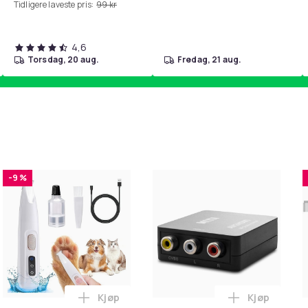
Tidligere laveste pris:
99 kr
4,6
torsdag, 20 aug.
fredag, 21 aug.
-9 %
Kjøp
Kjøp
handlekurven
ngposer i A4-størrelse - 24 stk. i handlekurven
Legg Hundetrimmer / Potetrimmer - Trimme
Legg RCA ti