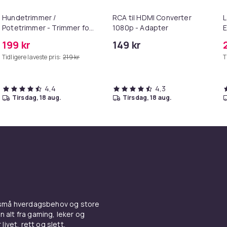
Hundetrimmer /
RCA til HDMI Converter
L
Potetrimmer - Trimmer for
1080p - Adapter
E
Poter
M
199 kr
149 kr
Tidligere laveste pris:
219 kr
T
4,4
4,3
tirsdag, 18 aug.
tirsdag, 18 aug.
 små hverdagsbehov og store
n alt fra gaming, leker og
livet, rett og slett.