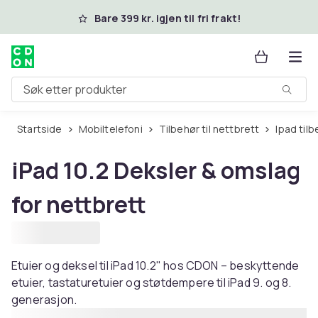
Hopp til hovedinnhold
Bare 399 kr. igjen til fri frakt!
Søk etter produkter
Startside
Mobiltelefoni
Tilbehør til nettbrett
Ipad til
iPad 10.2 Deksler & omslag
for nettbrett
Etuier og deksel til iPad 10.2" hos CDON – beskyttende
etuier, tastaturetuier og støtdempere til iPad 9. og 8.
generasjon.