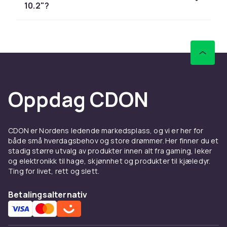
både skjerm og bakside og fås ofte med
10.2"?
støtte for flere visningsvinkler.
Barneetuier og støtdempere
iPad 10.2" er populær på skolen og hjemme
med barn. Robuste barneetuier i silikon med
håndtak og stativ gir støtbeskyttelse og gjør
det lett for barn å holde nettbrettet.
Oppdag CDON
Se også
mobiltilbehør
for kabler og ladere som
passer til iPaden din.
CDON er Nordens ledende markedsplass, og vi er her for
Eller utforsk
nettbrett
hvis du vurderer en
både små hverdagsbehov og store drømmer. Her finner du et
oppgradering.
stadig større utvalg av produkter innen alt fra gaming, leker
og elektronikk til hage, skjønnhet og produkter til kjæledyr.
Ting for livet, rett og slett.
Betalingsalternativ