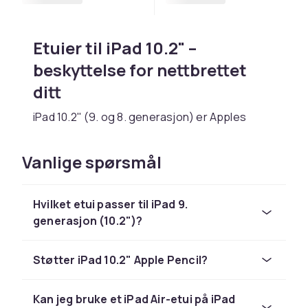
Etuier til iPad 10.2" –
beskyttelse for nettbrettet
ditt
iPad 10.2" (9. og 8. generasjon) er Apples
mest prisgunstige iPad. Et godt etui forlenger
nettbrettets levetid. Hos CDON finner du
Vanlige spørsmål
etuier i alle utforminger – fra enkle deksel til
tastaturetuier.
Hvilket etui passer til iPad 9.
Utforsk hele
iPad-tilbehørskategorien
for
generasjon (10.2")?
tastatur, Apple Pencil og ladere.
Smart Cover og book cases
Støtter iPad 10.2" Apple Pencil?
Apples Smart Cover vekker iPaden automatisk
når du åpner etuiet. Book cases beskytter
Kan jeg bruke et iPad Air-etui på iPad