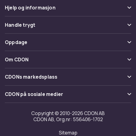
Hjelp og informasjon
Vanlige spørsmål
Handle trygt
Spor pakke
Betaling
Oppdage
Angre & returner her
Levering
Kategorier
Kontakt oss
Om CDON
Vilkår & policy
Varemerker
Om oss
Tilbakekallinger
CDONs markedsplass
Guider
Kundeanmeldelser
Merchant Help Center
CDON på sosiale medier
Jobbe på CDON
Investor relations
Copyright © 2010-2026 CDON AB
CDON AB, Org.nr: 556406-1702
Tilgjengelighet
Sitemap