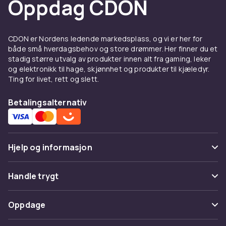
Oppdag CDON
på kjøkkenet.
Velg riktig for kjøkkenet ditt
CDON er Nordens ledende markedsplass, og vi er her for
Riktig valg av kjøkkenutstyr avhenger av
både små hverdagsbehov og store drømmer. Her finner du et
hvordan du lager mat. Tenk på materiale,
stadig større utvalg av produkter innen alt fra gaming, leker
størrelse og hvilke retter du oftest lager.
og elektronikk til hage, skjønnhet og produkter til kjæledyr.
Kundeanmeldelser gir god innsikt i holdbarhet
Ting for livet, rett og slett.
og brukervennlighet.
Betalingsalternativ
Kjøkkenutstyr fra kjente merker
CDON samler kjøkkenutstyr fra populære
merker i alle prisklasser. Sammenlign
Hjelp og informasjon
produkter, les anmeldelser og finn det som
passer til kjøkkenet ditt.
Vanlige spørsmål
Handle trygt
Spor pakke
Betaling
Oppdage
Angre & returner her
Levering