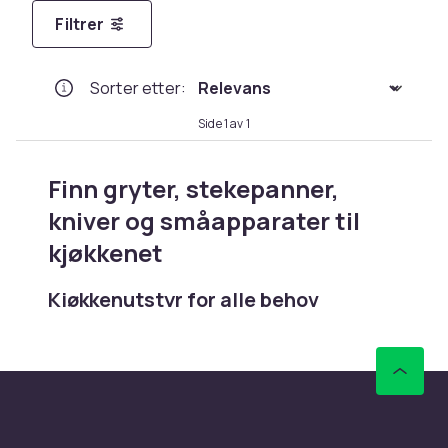
Filtrer
Sorter etter
:
Side 1 av 1
Finn gryter, stekepanner,
kniver og småapparater til
kjøkkenet
Kjøkkenutstyr for alle behov
Hos CDON finner du kjøkkenutstyr og
matlagingsprodukter som gjør
hverdagsmatlagingen enklere. Fra gryter og
stekepanner til kniver, skjærebrett og
småapparater, utvalget dekker alt du trenger