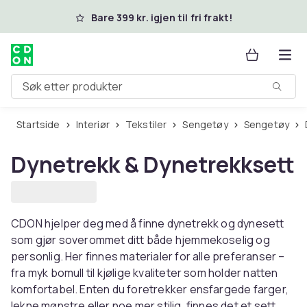
Hopp til hovedinnhold
Bare 399 kr. igjen til fri frakt!
Søk etter produkter
Startside
Interiør
Tekstiler
Sengetøy
Sengetøy
Dynetrekk & Dynetrekksett
CDON hjelper deg med å finne dynetrekk og dynesett
som gjør soverommet ditt både hjemmekoselig og
personlig. Her finnes materialer for alle preferanser –
fra myk bomull til kjølige kvaliteter som holder natten
komfortabel. Enten du foretrekker ensfargede farger,
lekne mønstre eller noe mer stilig, finnes det et sett