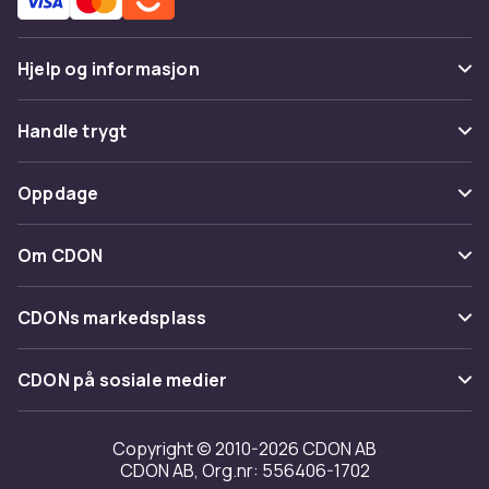
Hjelp og informasjon
Vanlige spørsmål
Handle trygt
Spor pakke
Betaling
Oppdage
Angre & returner her
Levering
Kategorier
Kontakt oss
Om CDON
Vilkår & policy
Varemerker
Om oss
Tilbakekallinger
CDONs markedsplass
Guider
Kundeanmeldelser
Merchant Help Center
CDON på sosiale medier
Jobbe på CDON
Investor relations
Copyright © 2010-2026 CDON AB
CDON AB, Org.nr: 556406-1702
Tilgjengelighet