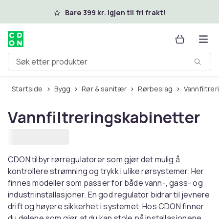
Hopp til hovedinnhold
Bare 399 kr. igjen til fri frakt!
Søk etter produkter
Startside
Bygg
Rør & sanitær
Rørbeslag
Vannfiltre
Vannfiltreringskabinetter
CDON tilbyr rørregulatorer som gjør det mulig å
kontrollere strømning og trykk i ulike rørsystemer. Her
finnes modeller som passer for både vann-, gass- og
industriinstallasjoner. En god regulator bidrar til jevnere
drift og høyere sikkerhet i systemet. Hos CDON finner
du delene som gjør at du kan stole på installasjonene