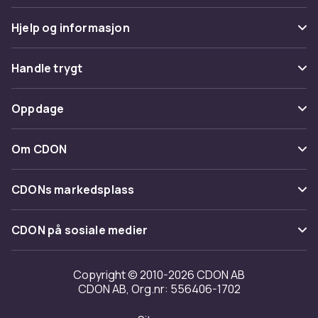
Hjelp og informasjon
Vanlige spørsmål
Handle trygt
Spor pakke
Betaling
Oppdage
Angre & returner her
Levering
Kategorier
Kontakt oss
Om CDON
Vilkår & policy
Varemerker
Om oss
Tilbakekallinger
CDONs markedsplass
Guider
Kundeanmeldelser
Merchant Help Center
CDON på sosiale medier
Jobbe på CDON
Investor relations
Copyright © 2010-2026 CDON AB
CDON AB, Org.nr: 556406-1702
Tilgjengelighet